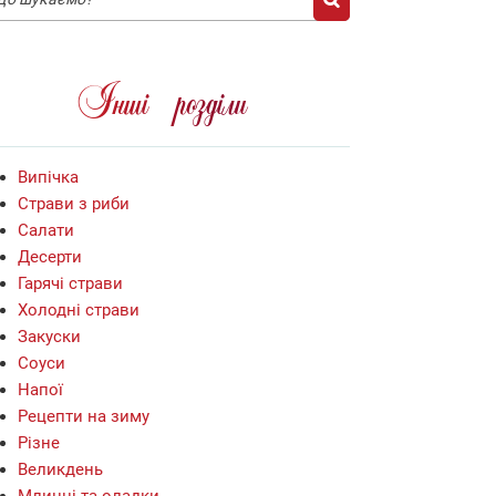
Iншi роздiли
Випiчка
Страви з риби
Салати
Десерти
Гарячі страви
Холодні страви
Закуски
Соуси
Напої
Рецепти на зиму
Різне
Великдень
Млинці та оладки