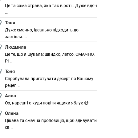
Це та сама страва, яка тає в роті… Дуже вдяч
…
Таня
Дуже смачно, ідеально підходить до
застілля. …
Людмила
Це те, що я шукала: швидко, легко, СМАЧНО.
Рі …
Тоня
Спробувала приготувати десерт по Вашому
рецеп …
Алла
Ох, нарешті є куди подіти ящики яблук 😅
Олена
Цікава та смачна пропозиція, щоб здивувати
св …