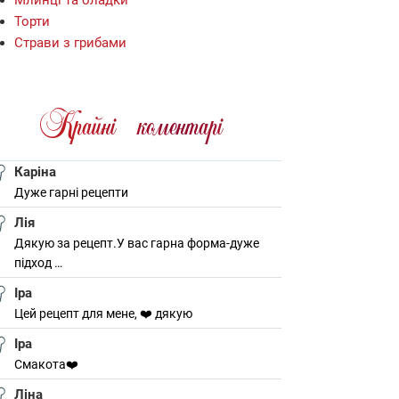
Торти
Страви з грибами
Крайнi коментарi
Каріна
Дуже гарні рецепти
Лія
Дякую за рецепт.У вас гарна форма-дуже
підход …
Іра
Цей рецепт для мене, ❤️ дякую
Іра
Смакота❤️
Ліна