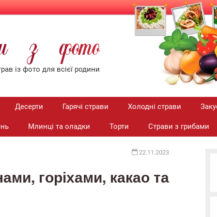
ти з фото
рав iз фото для всiєї родини
Десерти
Гарячі страви
Холодні страви
Заку
ень
Млинці та оладки
Торти
Страви з грибами
22.11.2023
ами, горіхами, какао та