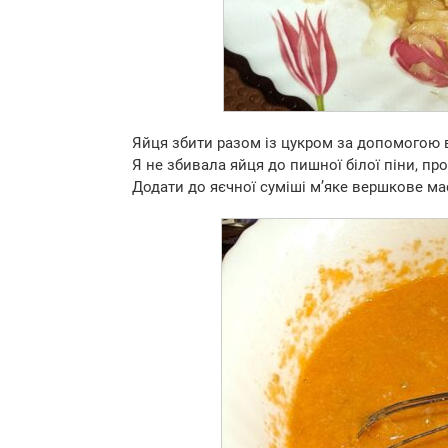
Яйця збити разом із цукром за допомогою 
Я не збивала яйця до пишної білої піни, п
Додати до яєчної суміші м’яке вершкове мас