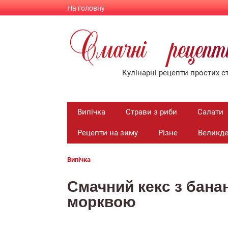
На головну
Смачнi рецеп
Кулiнарнi рецепти простих ст
Випiчка
Страви з риби
Салати
Рецепти на зиму
Різне
Великд
Випiчка
Смачний кекс з банан
морквою