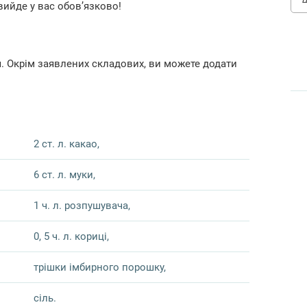
вийде у вас обов’язково!
. Окрім заявлених складових, ви можете додати
2 ст. л. какао,
6 ст. л. муки,
1 ч. л. розпушувача,
0, 5 ч. л. кориці,
трішки імбирного порошку,
сіль.