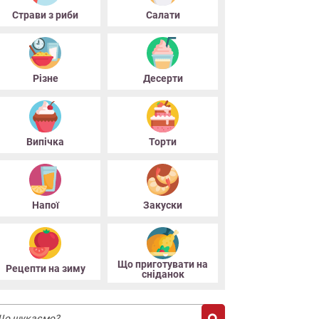
Страви з риби
Салати
Різне
Десерти
Випiчка
Торти
Напої
Закуски
Що приготувати на
Рецепти на зиму
снiданок