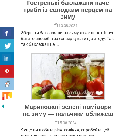
Гостренькі баклажани наче
гриби із солодким перцем на
зиму
10.08.2024
Зберегти баклажани на зиму дуже легко. Існує
багато способів законсервувати цю ягоду. Так-
так баклажан це ...
Мариновані зелені помідори
на зиму — пальчики оближеш
5.08.2024
Якщо ви любите різні соління, спробуйте цей
простий рецепт, перевірений роками.