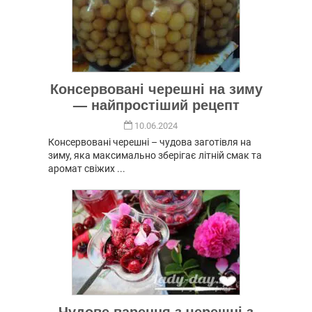
Консервовані черешні на зиму
— найпростіший рецепт
10.06.2024
Консервовані черешні – чудова заготівля на
зиму, яка максимально зберігає літній смак та
аромат свіжих ...
Чудове варення з черешні з