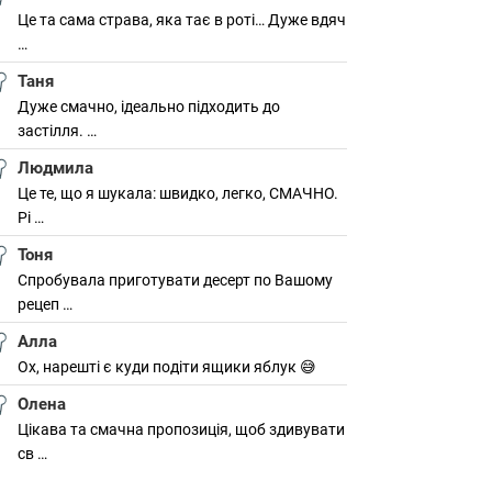
Це та сама страва, яка тає в роті… Дуже вдяч
…
Таня
Дуже смачно, ідеально підходить до
застілля. …
Людмила
Це те, що я шукала: швидко, легко, СМАЧНО.
Рі …
Тоня
Спробувала приготувати десерт по Вашому
рецеп …
Алла
Ох, нарешті є куди подіти ящики яблук 😅
Олена
Цікава та смачна пропозиція, щоб здивувати
св …