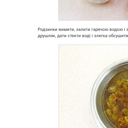
Родзинки вимити, залити гарячою водою і з
друшляк, дати стекти воді і злегка обсушити