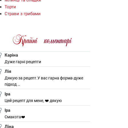
Торти
Страви з грибами
Крайнi коментарi
Каріна
Дуже гарні рецепти
Лія
Дякую за рецепт.У вас гарна форма-дуже
підход …
Іра
Цей рецепт для мене, ❤️ дякую
Іра
Смакота❤️
Ліна