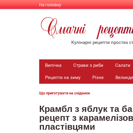
На головну
Смачнi рецеп
Кулiнарнi рецепти простих ст
Випiчка
Страви з риби
Салати
Рецепти на зиму
Різне
Великд
Що приготувати на снiданок
Крамбл з яблук та б
рецепт з карамелізо
пластівцями