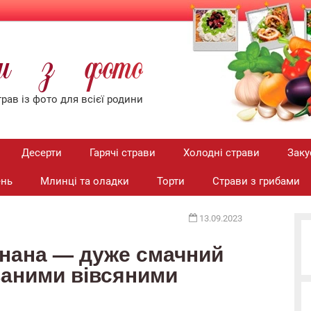
ти з фото
рав iз фото для всiєї родини
Десерти
Гарячі страви
Холодні страви
Заку
ень
Млинці та оладки
Торти
Страви з грибами
13.09.2023
анана — дуже смачний
ваними вівсяними