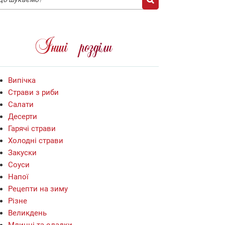
Iншi роздiли
Випiчка
Страви з риби
Салати
Десерти
Гарячі страви
Холодні страви
Закуски
Соуси
Напої
Рецепти на зиму
Різне
Великдень
Млинці та оладки