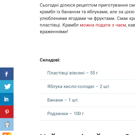
Сьогодні ділюся рецептом приготування сма
крамбл із бананом та яблуками, але за ціє
улюбленими ягодами чи фруктами.
Смак кр
пластівці. Крамбл
можна подати з чаєм
, ка
враженнями!
Складові:
Пластівці вівсяні – 55 г
Яблука кисло-солодкі – 2 шт.
Банани – 1 шт.
Родзинки – 100 г