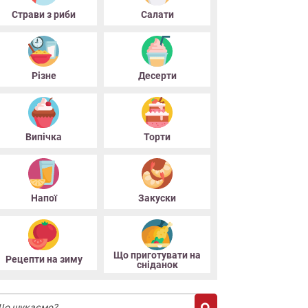
Страви з риби
Салати
Різне
Десерти
Випiчка
Торти
Напої
Закуски
Що приготувати на
Рецепти на зиму
снiданок