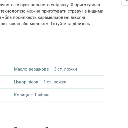
чного та оригінального сніданку. Я приготувала
ю технологією можна приготувати страву і з іншими
амбла посилюють карамелізовані вівсяні
вою, какао або молоком. Готуйте та ділитесь
Масло вершкове – 3 ст. ложки
Цукор-пісок – 1 ст. ложка
Кориця – 1 щіпка