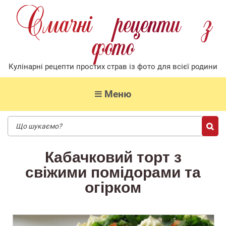
Смачнi рецепти з
фото
Кулiнарнi рецепти простих страв iз фото для всiєї родини
Меню
Кабачковий торт з
свіжими помідорами та
огірком