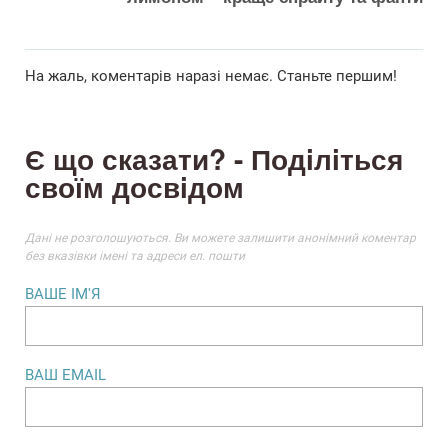
На жаль, коментарiв наразi немає. Станьте першим!
Є що сказати? - Подiлiться
своїм досвiдом
Данi не розголошуються. Ви можете залишити анонiмний коментар
без вказiвки iменi та адреси ел. пошти
ВАШЕ IМ'Я
ВАШ EMAIL