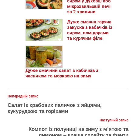
сиром у духовці або
мікрохвильовій печі
за 2 хвилини
Дуже смачна гаряча
закуска з кабачків із
сиром, помідорами
та курячим філе.
Дуже смачний салат з кабачків з
часником та морквою на зиму
Попередній запис
Салат із крабових паличок з яйцями,
кукурудзою та горіхами
Наступний запис
Компот із полуниці на зиму з м’ятою та
лимоном – краще спрайту та фанти