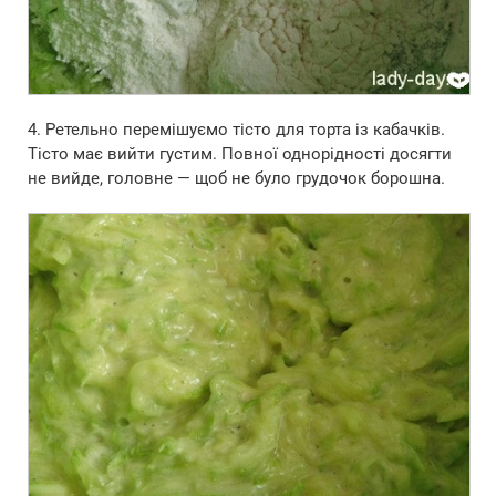
4. Ретельно перемішуємо тісто для торта із кабачків.
Тісто має вийти густим. Повної однорідності досягти
не вийде, головне — щоб не було грудочок борошна.