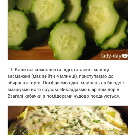
11. Коли всі компоненти підготовлені і млинці
засмажені (має вийти 4 млинці), приступаємо до
збирання торта. Поміщаємо один млинець на блюдо і
змащуємо його соусом. Викладаємо шар помідорів.
Взагалі кабачки з помідорами чудово поєднуються.