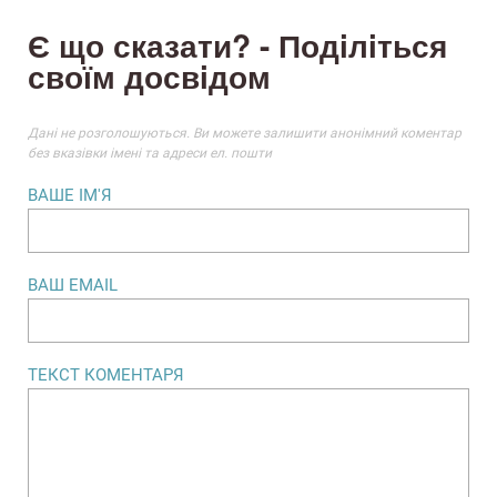
Є що сказати? - Подiлiться
своїм досвiдом
Данi не розголошуються. Ви можете залишити анонiмний коментар
без вказiвки iменi та адреси ел. пошти
ВАШЕ IМ'Я
ВАШ EMAIL
ТЕКСТ КОМЕНТАРЯ