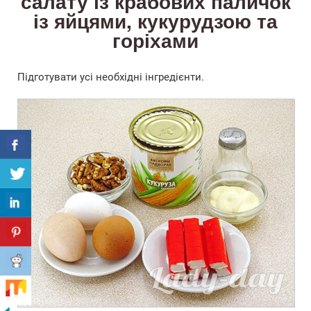
салату із крабових паличок
із яйцями, кукурудзою та
горіхами
Підготувати усі необхідні інгредієнти.