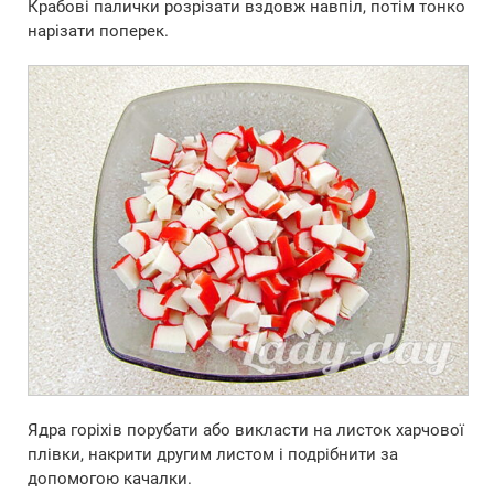
Крабові палички розрізати вздовж навпіл, потім тонко
нарізати поперек.
Ядра горіхів порубати або викласти на листок харчової
плівки, накрити другим листом і подрібнити за
допомогою качалки.