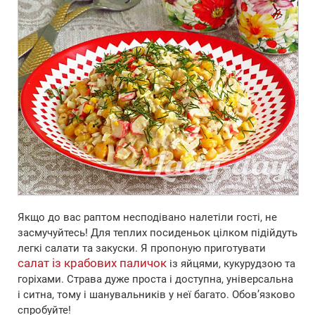
Якщо до вас раптом несподівано налетіли гості, не
засмучуйтесь! Для теплих посиденьок цілком підійдуть
легкі салати та закуски. Я пропоную приготувати
салат із крабових паличок
із яйцями, кукурудзою та
горіхами. Страва дуже проста і доступна, універсальна
і ситна, тому і шанувальників у неї багато. Обов’язково
спробуйте!