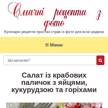
Смачнi рецепти з
фото
Кулiнарнi рецепти простих страв iз фото для всiєї родини
Меню
Салат із крабових
паличок з яйцями,
кукурудзою та горіхами