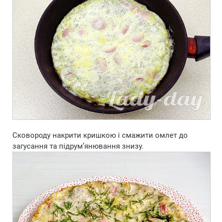
Сковороду накрити кришкою і смажити омлет до
загусання та підрум’янювання знизу.