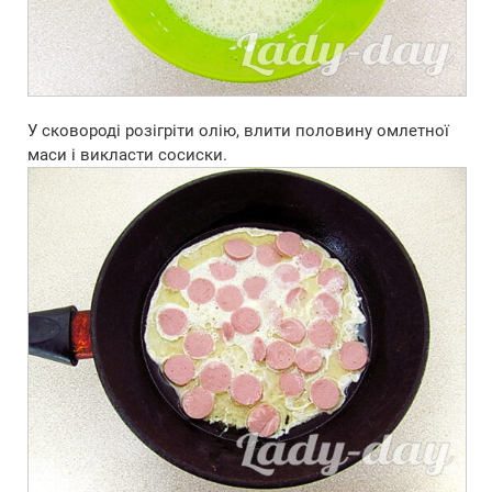
У сковороді розігріти олію, влити половину омлетної
маси і викласти сосиски.