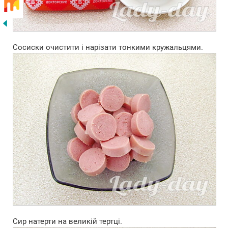
Сосиски очистити і нарізати тонкими кружальцями.
Сир натерти на великій тертці.