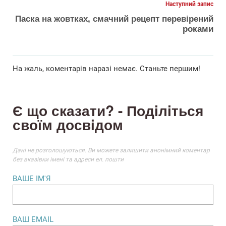
Наступний запис
Паска на жовтках, смачний рецепт перевірений
роками
На жаль, коментарiв наразi немає. Станьте першим!
Є що сказати? - Подiлiться
своїм досвiдом
Данi не розголошуються. Ви можете залишити анонiмний коментар
без вказiвки iменi та адреси ел. пошти
ВАШЕ IМ'Я
ВАШ EMAIL