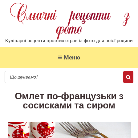
Смачнi рецепти з
фото
Кулiнарнi рецепти простих страв iз фото для всiєї родини
Меню
Омлет по-французьки з
сосисками та сиром