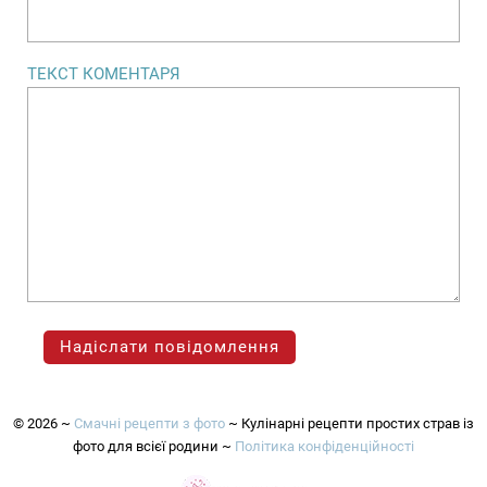
ТЕКСТ КОМЕНТАРЯ
©
2026
~
Смачнi рецепти з фото
~ Кулiнарнi рецепти простих страв iз
фото для всiєї родини ~
Полiтика конфiденцiйностi